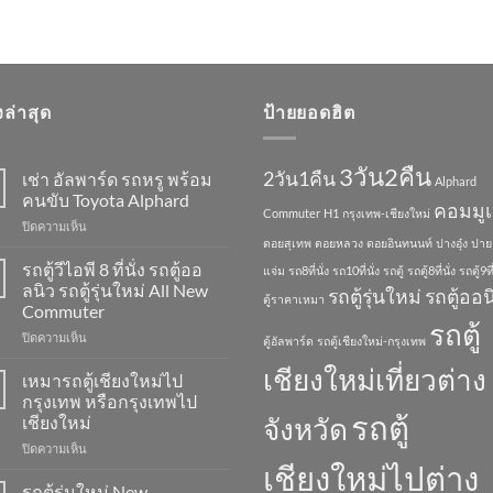
องล่าสุด
ป้ายยอดฮิต
3วัน2คืน
2วัน1คืน
เช่า อัลพาร์ด รถหรู พร้อม
Alphard
คนขับ Toyota Alphard
คอมมูเ
Commuter
H1
กรุงเทพ-เชียงใหม่
บน
ปิดความเห็น
ดอยสุเทพ
ดอยหลวง
ดอยอินทนนท์
ปางอุ๋ง
ปาย
เช่า
อัล
รถตู้วีไอพี 8 ที่นั่ง รถตู้ออ
แจ่ม
รถ8ที่นั่ง
รถ10ที่นั่ง
รถตู้
รถตู้8ที่นั่ง
รถตู้9ที่
พาร์
ลนิว รถตู้รุ่นใหม่ All New
รถตู้รุ่นใหม่
รถตู้ออน
ตู้ราคาเหมา
ด
Commuter
รถ
รถตู้
บน
ปิดความเห็น
หรู
ตู้อัลพาร์ด
รถตู้เชียงใหม่-กรุงเทพ
รถ
พร้อม
เชียงใหม่เที่ยวต่าง
ตู้
คน
เหมารถตู้เชียงใหม่ไป
วี
ขับ
กรุงเทพ หรือกรุงเทพไป
ไอพี
Toyota
รถตู้
เชียงใหม่
จังหวัด
8
Alphard
บน
ปิดความเห็น
ที่
เหมา
เชียงใหม่ไปต่าง
นั่ง
รถ
รถ
รถตู้รุ่นใหม่ New