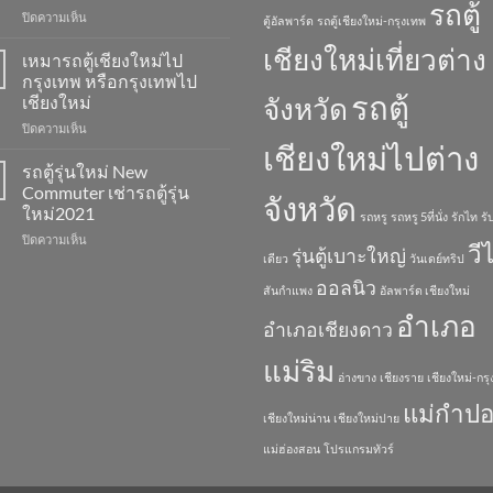
รถตู้
บน
ปิดความเห็น
หรู
ตู้อัลพาร์ด
รถตู้เชียงใหม่-กรุงเทพ
รถ
พร้อม
เชียงใหม่เที่ยวต่าง
ตู้
คน
เหมารถตู้เชียงใหม่ไป
วี
ขับ
กรุงเทพ หรือกรุงเทพไป
ไอพี
Toyota
รถตู้
เชียงใหม่
จังหวัด
8
Alphard
บน
ปิดความเห็น
ที่
เหมา
เชียงใหม่ไปต่าง
นั่ง
รถ
รถ
รถตู้รุ่นใหม่ New
ตู้
ตู้
Commuter เช่ารถตู้รุ่น
จังหวัด
เชียงใหม่
ออ
ใหม่2021
รถหรู
รถหรู 5ที่นั่ง
รักไท
รั
ไป
ลนิว
บน
ปิดความเห็น
กรุงเทพ
รถ
วี
รุ่นตู้เบาะใหญ่
รถ
หรือ
เดียว
วันเดย์ทริป
ตู้
ตู้
กรุงเทพ
รุ่น
ออลนิว
สันกำแพง
อัลพาร์ด เชียงใหม่
รุ่น
ไป
ใหม่
ใหม่
เชียงใหม่
All
อำเภอ
อำเภอเชียงดาว
New
New
Commuter
Commuter
แม่ริม
เช่า
อ่างขาง
เชียงราย
เชียงใหม่-กร
รถ
แม่กำป
ตู้
เชียงใหม่น่าน
เชียงใหม่ปาย
รุ่น
ใหม่2021
แม่ฮ่องสอน
โปรแกรมทัวร์