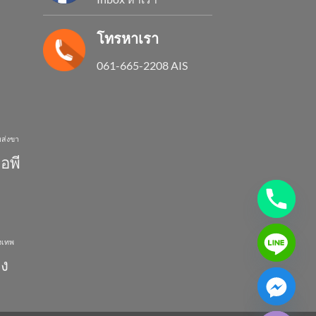
โทรหาเรา
061-665-2208 AIS
บส่งขา
ไอพี
ุงเทพ
อง
CHATY
HIDE