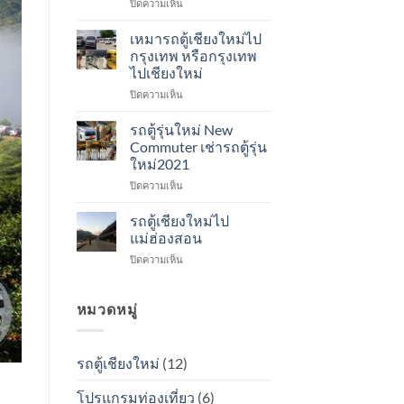
บน
ปิดความเห็น
หรู
รถ
พร้อม
ตู้
คน
เหมารถตู้เชียงใหม่ไป
วี
ขับ
กรุงเทพ หรือกรุงเทพ
ไอพี
Toyota
ไปเชียงใหม่
8
Alphard
บน
ปิดความเห็น
ที่
เหมา
นั่ง
รถ
รถ
รถตู้รุ่นใหม่ New
ตู้
ตู้
Commuter เช่ารถตู้รุ่น
เชียงใหม่
ออ
ใหม่2021
ไป
ลนิว
บน
ปิดความเห็น
กรุงเทพ
รถ
รถ
หรือ
ตู้
ตู้
กรุงเทพ
รุ่น
รถตู้เชียงใหม่ไป
รุ่น
ไป
ใหม่
แม่ฮ่องสอน
ใหม่
เชียงใหม่
All
บน
ปิดความเห็น
New
New
รถ
Commuter
Commuter
ตู้
เช่า
เชียงใหม่
หมวดหมู่
รถ
ไป
ตู้
แม่ฮ่องสอน
รุ่น
ใหม่2021
รถตู้เชียงใหม่
(12)
โปรแกรมท่องเที่ยว
(6)