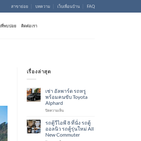
สาขาย่อย
บทความ
เว็บเพื่อนบ้าน
FAQ
ที่พบบ่อย
ติดต่อเรา
เรื่องล่าสุด
เช่า อัลพาร์ด รถหรู
พร้อมคนขับ Toyota
Alphard
บน
ปิดความเห็น
เช่า
อัล
รถตู้วีไอพี 8 ที่นั่ง รถตู้
พาร์
ออลนิว รถตู้รุ่นใหม่ All
ด
New Commuter
รถ