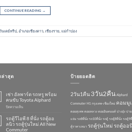
CONTINUE READING
→
วันเดย์ทริป
,
อำเภอเชียงดาว
,
เชียงราย
,
แม่กำปอง
องล่าสุด
ป้ายยอดฮิต
3วัน2คืน
2วัน1คืน
เช่า อัลพาร์ด รถหรู พร้อม
Alphard
คนขับ Toyota Alphard
คอมมูเ
Commuter
H1
กรุงเทพ-เชียงใหม่
บน
ปิดความเห็น
ดอยสุเทพ
ดอยหลวง
ดอยอินทนนท์
ปางอุ๋ง
ปาย
เช่า
อัล
รถตู้วีไอพี 8 ที่นั่ง รถตู้ออ
แจ่ม
รถ8ที่นั่ง
รถ10ที่นั่ง
รถตู้
รถตู้8ที่นั่ง
รถตู้9ที่
พาร์
ลนิว รถตู้รุ่นใหม่ All New
รถตู้รุ่นใหม่
รถตู้ออน
ตู้ราคาเหมา
ด
Commuter
รถ