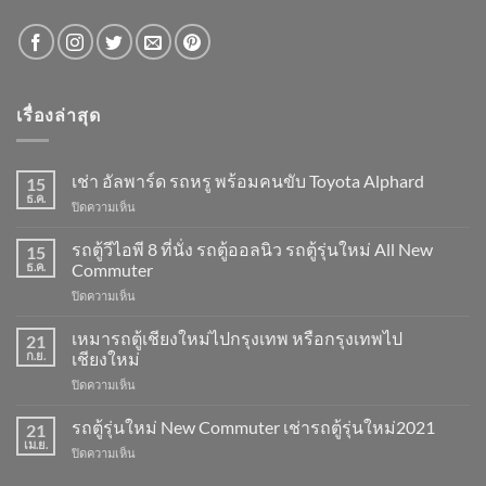
เรื่องล่าสุด
เช่า อัลพาร์ด รถหรู พร้อมคนขับ Toyota Alphard
15
ธ.ค.
บน
ปิดความเห็น
เช่า
อัล
รถตู้วีไอพี 8 ที่นั่ง รถตู้ออลนิว รถตู้รุ่นใหม่ All New
15
พาร์
ธ.ค.
Commuter
ด
บน
ปิดความเห็น
รถ
รถ
หรู
ตู้
เหมารถตู้เชียงใหม่ไปกรุงเทพ หรือกรุงเทพไป
พร้อม
21
วี
คน
ก.ย.
เชียงใหม่
ไอพี
ขับ
บน
ปิดความเห็น
8
Toyota
เหมา
ที่
Alphard
รถ
รถตู้รุ่นใหม่ New Commuter เช่ารถตู้รุ่นใหม่2021
นั่ง
21
ตู้
รถ
เม.ย.
บน
ปิดความเห็น
เชียงใหม่
ตู้
รถ
ไป
ออ