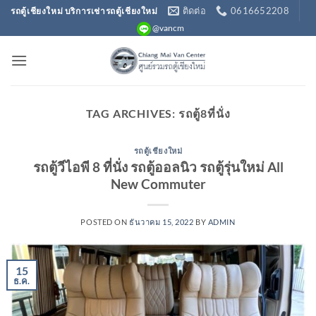
ข้าม
ติดต่อ
0616652208
รถตู้เชียงใหม่ บริการเช่ารถตู้เชียงใหม่
ไป
@vancm
ยัง
เนื้อหา
TAG ARCHIVES:
รถตู้8ที่นั่ง
รถตู้เชียงใหม่
รถตู้วีไอพี 8 ที่นั่ง รถตู้ออลนิว รถตู้รุ่นใหม่ All
New Commuter
POSTED ON
ธันวาคม 15, 2022
BY
ADMIN
15
ธ.ค.