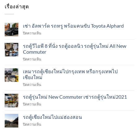
เรื่องล่าสุด
เช่า อัลพาร์ด รถหรู พร้อมคนขับ Toyota Alphard
บน
ปิดความเห็น
เช่า
อัล
รถตู้วีไอพี 8 ที่นั่ง รถตู้ออลนิว รถตู้รุ่นใหม่ All New
พาร์
Commuter
ด
บน
ปิดความเห็น
รถ
รถ
หรู
ตู้
พร้อม
เหมารถตู้เชียงใหม่ไปกรุงเทพ หรือกรุงเทพไป
วี
คน
เชียงใหม่
ไอพี
ขับ
บน
ปิดความเห็น
8
Toyota
เหมา
ที่
Alphard
รถ
รถตู้รุ่นใหม่ New Commuter เช่ารถตู้รุ่นใหม่2021
นั่ง
ตู้
รถ
บน
ปิดความเห็น
เชียงใหม่
ตู้
รถ
ไป
ออ
ตู้
รถตู้เชียงใหม่ไปแม่ฮ่องสอน
กรุงเทพ
ลนิว
รุ่น
หรือ
รถ
บน
ปิดความเห็น
ใหม่
กรุงเทพ
ตู้
รถ
New
ไป
รุ่น
ตู้
Commuter
เชียงใหม่
ใหม่