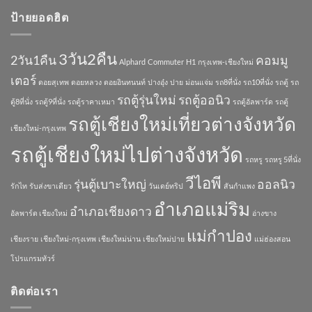
ตู้
กรุงเทพ
ลนิว
รุ่น
ป้ายยอดฮิต
หรือ
รถ
ใหม่
กรุงเทพ
ตู้
New
ไป
รุ่น
Commuter
เชียงใหม่
3วัน2คืน
ใหม่
2วัน1คืน
คอมมู
เช่า
Alphard
Commuter
H1
กรุงเทพ-เชียงใหม่
All
รถ
เตอร์
New
ดอยสุเทพ
ดอยหลวง
ดอยอินทนนท์
ปางอุ๋ง
ปาย
ม่อนแจ่ม
รถ8ที่นั่ง
รถ10ที่นั่ง
รถตู้
รถ
ตู้
Commuter
รุ่น
รถตู้รุ่นใหม่
รถตู้ออนิว
ตู้8ที่นั่ง
รถตู้9ที่นั่ง
รถตู้ราคาเหมา
รถตู้อัลพาร์ด
รถตู้
ใหม่2021
รถตู้เชียงใหม่เที่ยวต่างจังหวัด
เชียงใหม่-กรุงเทพ
รถตู้เชียงใหม่ไปต่างจังหวัด
รถหรู
รถหรู 5ที่นั่ง
วีไอพี
รุ่นตู้เบาะใหญ่
ออลนิว
รักไท
รับส่งขาเดียว
วันเดย์ทริป
สันกำแพง
อำเภอแม่ริม
อำเภอเชียงดาว
อัลพาร์ด เชียงใหม่
อ่างขาง
แม่กำปอง
เชียงราย
เชียงใหม่-กรุงเทพ
เชียงใหม่น่าน
เชียงใหม่ปาย
แม่ฮ่องสอน
โปรแกรมทัวร์
ติดต่อเรา