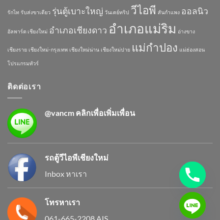
วีไอพี
รุ่นตู้เบาะใหญ่
ออลนิว
รักไท
รับส่งขาเดียว
วันเดย์ทริป
สันกำแพง
อำเภอแม่ริม
อำเภอเชียงดาว
อัลพาร์ด เชียงใหม่
อ่างขาง
แม่กำปอง
เชียงราย
เชียงใหม่-กรุงเทพ
เชียงใหม่น่าน
เชียงใหม่ปาย
แม่ฮ่องสอน
โปรแกรมทัวร์
ติดต่อเรา
@vancm
คลิกเพื่อเพิ่มเพื่อน
รถตู้วีไอพีเชียงใหม่
Inbox หาเรา
โทรหาเรา
061-665-2208 AIS