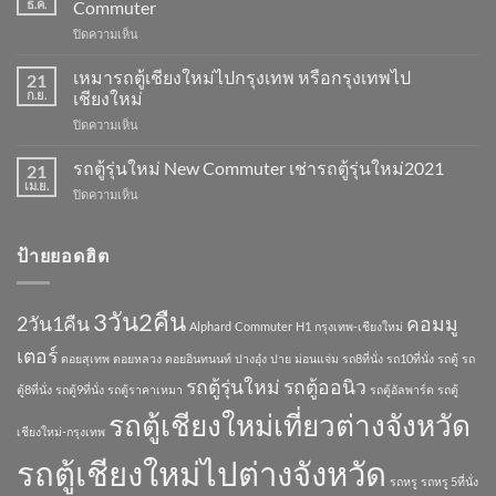
ธ.ค.
Commuter
ด
บน
ปิดความเห็น
รถ
รถ
หรู
ตู้
เหมารถตู้เชียงใหม่ไปกรุงเทพ หรือกรุงเทพไป
พร้อม
21
วี
คน
ก.ย.
เชียงใหม่
ไอพี
ขับ
บน
ปิดความเห็น
8
Toyota
เหมา
ที่
Alphard
รถ
รถตู้รุ่นใหม่ New Commuter เช่ารถตู้รุ่นใหม่2021
นั่ง
21
ตู้
รถ
เม.ย.
บน
ปิดความเห็น
เชียงใหม่
ตู้
รถ
ไป
ออ
ตู้
กรุงเทพ
ลนิว
รุ่น
ป้ายยอดฮิต
หรือ
รถ
ใหม่
กรุงเทพ
ตู้
New
ไป
รุ่น
Commuter
เชียงใหม่
3วัน2คืน
ใหม่
2วัน1คืน
คอมมู
เช่า
Alphard
Commuter
H1
กรุงเทพ-เชียงใหม่
All
รถ
เตอร์
New
ดอยสุเทพ
ดอยหลวง
ดอยอินทนนท์
ปางอุ๋ง
ปาย
ม่อนแจ่ม
รถ8ที่นั่ง
รถ10ที่นั่ง
รถตู้
รถ
ตู้
Commuter
รุ่น
รถตู้รุ่นใหม่
รถตู้ออนิว
ตู้8ที่นั่ง
รถตู้9ที่นั่ง
รถตู้ราคาเหมา
รถตู้อัลพาร์ด
รถตู้
ใหม่2021
รถตู้เชียงใหม่เที่ยวต่างจังหวัด
เชียงใหม่-กรุงเทพ
รถตู้เชียงใหม่ไปต่างจังหวัด
รถหรู
รถหรู 5ที่นั่ง